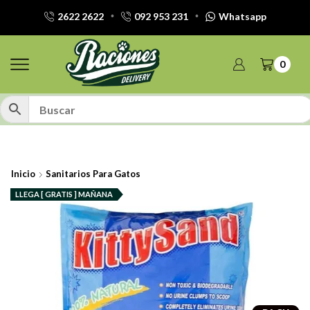
2622 2622
092 953 231
Whatsapp
0
Inicio
Sanitarios Para Gatos
LLEGA [ GRATIS ] MAÑANA