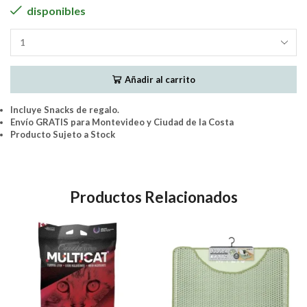
disponibles
Kitty
Sand
Piedras
Añadir al carrito
Silica
15Lts.
(7.6Lts
Incluye Snacks de regalo.
+
Envío GRATIS para Montevideo y Ciudad de la Costa
7.6Lts)
Producto Sujeto a Stock
cantidad
Productos Relacionados