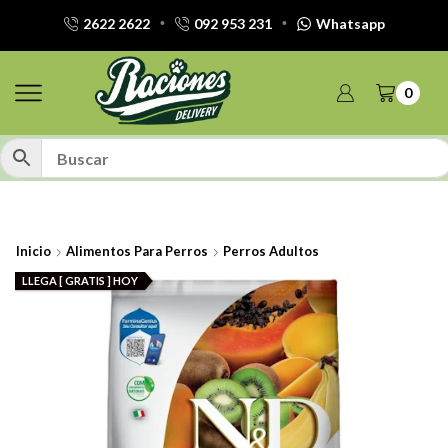
2622 2622
092 953 231
Whatsapp
0
Inicio
Alimentos Para Perros
Perros Adultos
LLEGA [ GRATIS ] HOY