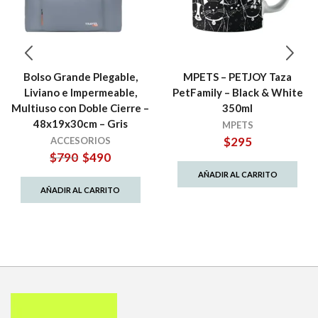
Bolso Grande Plegable,
MPETS – PETJOY Taza
Liviano e Impermeable,
PetFamily – Black & White
Multiuso con Doble Cierre –
350ml
48x19x30cm – Gris
MPETS
$
295
ACCESORIOS
El
El
$
790
$
490
precio
precio
AÑADIR AL CARRITO
original
actual
AÑADIR AL CARRITO
era:
es:
$790.
$490.