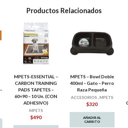
Productos Relacionados
MPETS-ESSENTIAL –
MPETS – Bowl Doble
CARBON TRAINING
400ml – Gato – Perro
–
PADS TAPETES –
Raza Pequeña
60×90 – 10 Un. (CON
ACCESORIOS
,
MPETS
ADHESIVO)
$
320
MPETS
$
490
AÑADIR AL
CARRITO