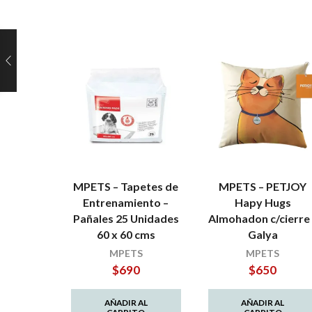
MPETS – Tapetes de
MPETS – PETJOY
Entrenamiento –
Hapy Hugs
Pañales 25 Unidades
Almohadon c/cierre 
60 x 60 cms
Galya
MPETS
MPETS
$
690
$
650
AÑADIR AL
AÑADIR AL