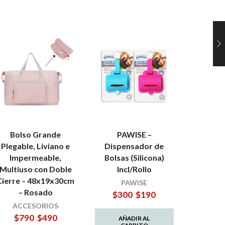
Bolso Grande
PAWISE –
MPETS
Plegable, Liviano e
Dispensador de
Bo
Impermeable,
Bolsas (Silicona)
hid
Multiuso con Doble
Incl/Rollo
Stain
Cierre – 48x19x30cm
PAWISE
– Rosado
El
El
$
300
$
190
precio
precio
ACCESORIOS
original
actual
El
El
$
790
$
490
AÑADIR AL
era:
es: