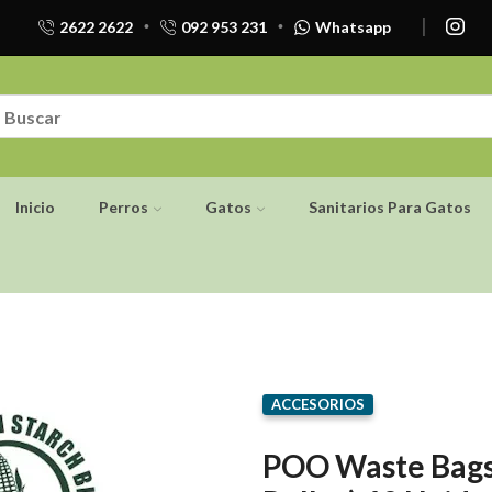
2622 2622
092 953 231
Whatsapp
Inicio
Perros
Gatos
Sanitarios Para Gatos
ACCESORIOS
POO Waste Bags 