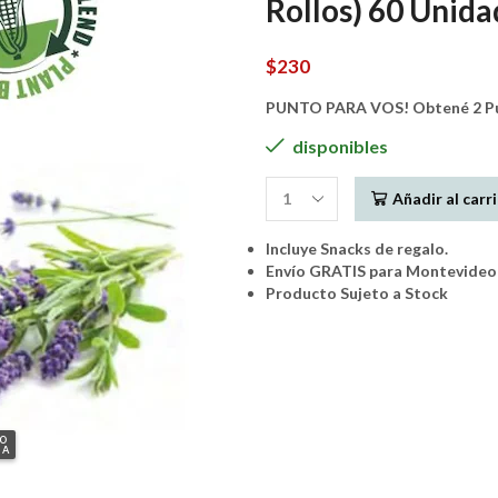
Rollos) 60 Unid
$
230
PUNTO PARA VOS! Obtené 2 Pun
disponibles
Añadir al carr
POO
Waste
Incluye Snacks de regalo.
Bags
Envío GRATIS para Montevideo 
-
Producto Sujeto a Stock
Bolsas
Orgánicas
(4
Rollos)
60
Unidades
(LAVANDA)
GO
cantidad
IA