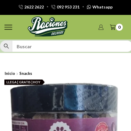
2622 2622
092 953 231
Whatsapp
0
Inicio
Snacks
LLEGA [ GRATIS ] HOY