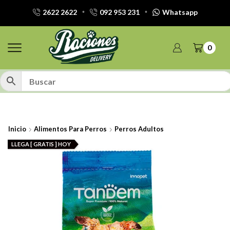
2622 2622
092 953 231
Whatsapp
0
Inicio
Alimentos Para Perros
Perros Adultos
LLEGA [ GRATIS ] HOY