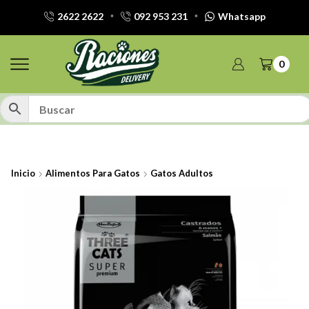
2622 2622
092 953 231
Whatsapp
0
Inicio
Alimentos Para Gatos
Gatos Adultos