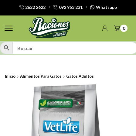
2622 2622
092 953 231
Whatsapp
0
Inicio
Alimentos Para Gatos
Gatos Adultos