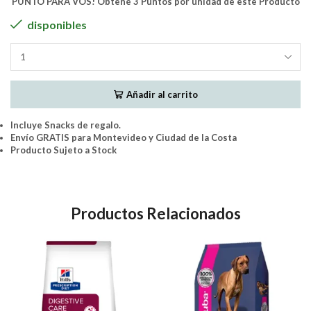
PUNTO PARA VOS! Obtené 3 Puntos por unidad de este Producto
disponibles
Pate
Hills
Cuidados
Añadir al carrito
Urgentes
A/d
Perro
Incluye Snacks de regalo.
Y
Envío GRATIS para Montevideo y Ciudad de la Costa
Gato
Producto Sujeto a Stock
156Grs
cantidad
Productos Relacionados