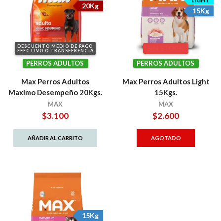
20Kg
15Kg
DESCUENTO MEDIO DE PAGO
SIN STOCK
EFECTIVO O TRANSFERENCIA
PERROS ADULTOS
PERROS ADULTOS
Max Perros Adultos
Max Perros Adultos Light
Maximo Desempeño 20Kgs.
15Kgs.
MAX
MAX
$
3.100
$
2.600
AÑADIR AL CARRITO
AGOTADO
15Kg