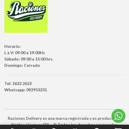
Horario:
L a V: 09:00 a 19:00Hs
Sábado: 09:00 a 15:00 hrs.
Domingo: Cerrado
Tel: 2622 2622
Whatsapp: 092953231
Raciones Delivery
es una marca registrada y es producto
de
Netbuy Uruguay SRL -
© Todos los derechos reservados