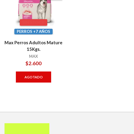
SIN STOCK
PERROS +7 AÑOS
Max Perros Adultos Mature
15Kgs.
MAX
$
2.600
AGOTADO