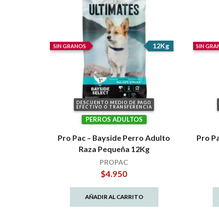
12Kg
SIN GRANOS
SIN GRA
DESCUENTO MEDIO DE PAGO
EFECTIVO O TRANSFERENCIA
PERROS ADULTOS
Pro Pac – Bayside Perro Adulto
Pro P
Raza Pequeña 12Kg
PROPAC
$
4.950
AÑADIR AL CARRITO