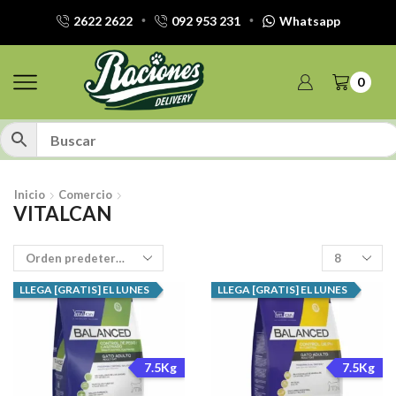
2622 2622
092 953 231
Whatsapp
0
Inicio
Comercio
VITALCAN
Productos
por
pagina
LLEGA [GRATIS] EL LUNES
LLEGA [GRATIS] EL LUNES
7.5Kg
7.5Kg