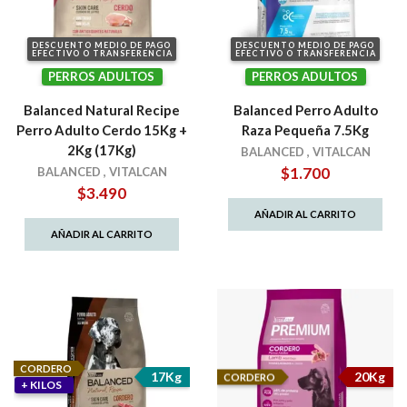
DESCUENTO MEDIO DE PAGO
DESCUENTO MEDIO DE PAGO
EFECTIVO O TRANSFERENCIA
EFECTIVO O TRANSFERENCIA
PERROS ADULTOS
PERROS ADULTOS
Balanced Natural Recipe
Balanced Perro Adulto
Perro Adulto Cerdo 15Kg +
Raza Pequeña 7.5Kg
2Kg (17Kg)
BALANCED
,
VITALCAN
$
1.700
BALANCED
,
VITALCAN
$
3.490
AÑADIR AL CARRITO
AÑADIR AL CARRITO
CORDERO
17Kg
20Kg
CORDERO
+ KILOS