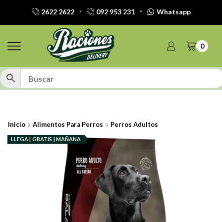
2622 2622
092 953 231
Whatsapp
0
Inicio
Alimentos Para Perros
Perros Adultos
LLEGA [ GRATIS ] MAÑANA