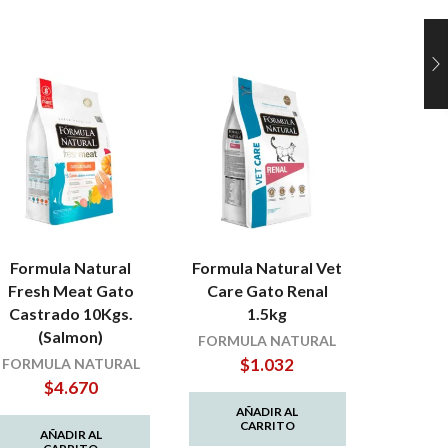
Formula Natural
Formula Natural Vet
Orig
Fresh Meat Gato
Care Gato Renal
Castr
Castrado 10Kgs.
1.5kg
(Salmon)
FORMULA NATURAL
O
$
1.032
$
FORMULA NATURAL
$
4.670
AÑADIR AL
AÑ
CARRITO
C
AÑADIR AL