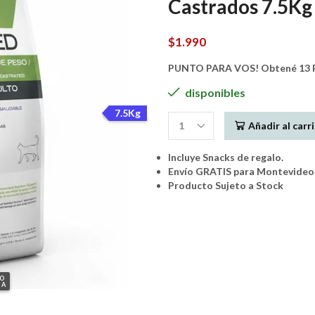
Castrados 7.5Kg
$
1.990
PUNTO PARA VOS! Obtené 13 P
disponibles
7.5Kg
Añadir al carr
Balanced
Gato
Incluye Snacks de regalo.
Adulto
Envío GRATIS para Montevideo 
Control
Producto Sujeto a Stock
De
Peso
/
Castrados
7.5Kg
cantidad
GO
IA