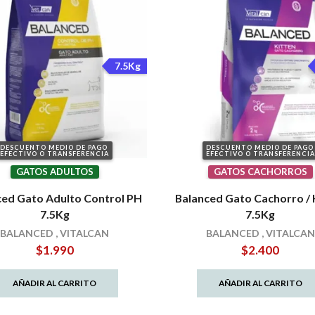
7.5Kg
DESCUENTO MEDIO DE PAGO
DESCUENTO MEDIO DE PAGO
EFECTIVO O TRANSFERENCIA
EFECTIVO O TRANSFERENCIA
GATOS ADULTOS
GATOS CACHORROS
ced Gato Adulto Control PH
Balanced Gato Cachorro / 
7.5Kg
7.5Kg
BALANCED
,
VITALCAN
BALANCED
,
VITALCAN
$
1.990
$
2.400
AÑADIR AL CARRITO
AÑADIR AL CARRITO