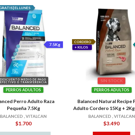
GRATIS] EL LUNES
CORDERO
7.5Kg
+ KILOS
DESCUENTO MEDIO DE PAGO
SIN STOCK
EFECTIVO O TRANSFERENCIA
PERROS ADULTOS
PERROS ADULTOS
anced Perro Adulto Raza
Balanced Natural Recipe 
Pequeña 7.5Kg
Adulto Cordero 15Kg + 2Kg
BALANCED
,
VITALCAN
BALANCED
,
VITALCAN
$
1.700
$
3.490