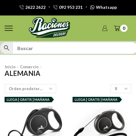
2622 2622
092 953 231
Whatsapp
0
Inicio
Comercio
ALEMANIA
Productos
por
pagina
LLEGA [ GRATIS ] MAÑANA
LLEGA [ GRATIS ] MAÑANA