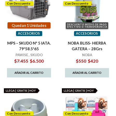
Con Descuento
Con Descuento
Quedan 1 Unidades
DESCUENTO MEDIO DE PAGO
EFECTIVO O TRANSFERENCIA
ACCESORIOS
ACCESORIOS
MPS – SKUDO Nº 5 IATA.
NOBA BLISS- HIERBA
79*58.5*65
GATERA – 28Grs
PAWISE
,
SKUDO
NOBA
El
El
El
El
$
7.455
$
6.500
$
550
$
420
precio
precio
precio
precio
original
actual
original
actual
AÑADIR AL CARRITO
AÑADIR AL CARRITO
era:
es:
era:
es:
$7.455.
$6.500.
$550.
$420.
LLEGA [ GRATIS ] HOY
LLEGA [ GRATIS ] HOY
Con Descuento
Con Descuento