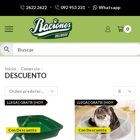
2622 2622
092 953 231
Whatsapp
0
Inicio
Comercio
DESCUENTO
Productos
por
pagina
LLEGA [ GRATIS ] HOY
LLEGA [ GRATIS ] HOY
Con Descuento
Con Descuento