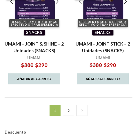
DESCUENTO MEDIO DE PAGO
DESCUENTO MEDIO DE PAGO
EFECTIVO O TRANSFERENCIA
EFECTIVO O TRANSFERENCIA
SNACKS
SNACKS
UMAMI – JOINT & SHINE – 2
UMAMI – JOINT STICK – 2
Unidades (SNACKS)
Unidades (SNACKS)
UMAMI
UMAMI
El
El
El
El
$
380
$
290
$
380
$
290
precio
precio
precio
precio
original
actual
original
actual
AÑADIR AL CARRITO
AÑADIR AL CARRITO
era:
es:
era:
es:
$380.
$290.
$380.
$290.
1
2
Descuento