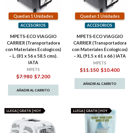
Quedan 1 Unidades
Quedan 1 Unidades
ACCESORIOS
ACCESORIOS
MPETS-ECO VIAGGIO
MPETS-ECO VIAGGIO
CARRIER (Transportadora
CARRIER (Transportadora
con Materiales Ecologicos)
con Materiales Ecologicos)
– L. (81 x 56 x 58.5 cms).
– XL (91.5 x 61 x 66 ) IATA
IATA
MPETS
El
El
$
11.150
$
10.400
MPETS
precio
precio
El
El
$
7.980
$
7.200
original
actual
precio
precio
AÑADIR AL CARRITO
era:
es:
original
actual
AÑADIR AL CARRITO
$11.150.
$10.40
era:
es:
$7.980.
$7.200.
LLEGA [ GRATIS ] HOY
LLEGA [ GRATIS ] HOY