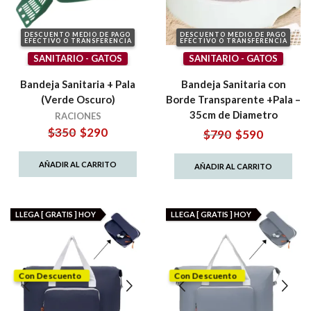
DESCUENTO MEDIO DE PAGO
DESCUENTO MEDIO DE PAGO
EFECTIVO O TRANSFERENCIA
EFECTIVO O TRANSFERENCIA
SANITARIO - GATOS
SANITARIO - GATOS
Bandeja Sanitaria + Pala
Bandeja Sanitaria con
(Verde Oscuro)
Borde Transparente +Pala –
35cm de Diametro
RACIONES
El
El
$
350
$
290
El
El
$
790
$
590
precio
precio
precio
precio
original
actual
original
actual
AÑADIR AL CARRITO
AÑADIR AL CARRITO
era:
es:
era:
es:
$350.
$290.
$790.
$590.
LLEGA [ GRATIS ] HOY
LLEGA [ GRATIS ] HOY
Con Descuento
Con Descuento