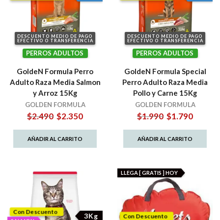
DESCUENTO MEDIO DE PAGO
DESCUENTO MEDIO DE PAGO
EFECTIVO O TRANSFERENCIA
EFECTIVO O TRANSFERENCIA
PERROS ADULTOS
PERROS ADULTOS
GoldeN Formula Perro
GoldeN Formula Special
Adulto Raza Media Salmon
Perro Adulto Raza Media
y Arroz 15Kg
Pollo y Carne 15Kg
GOLDEN FORMULA
GOLDEN FORMULA
El
El
El
El
$
2.490
$
2.350
$
1.990
$
1.790
precio
precio
precio
precio
original
actual
original
actual
AÑADIR AL CARRITO
AÑADIR AL CARRITO
era:
es:
era:
es:
$2.490.
$2.350.
$1.990.
$1.790.
LLEGA [ GRATIS ] HOY
Con Descuento
3Kg
Con Descuento