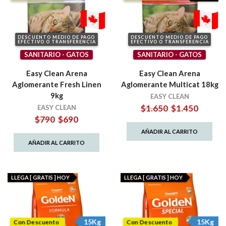
DESCUENTO MEDIO DE PAGO
DESCUENTO MEDIO DE PAGO
EFECTIVO O TRANSFERENCIA
EFECTIVO O TRANSFERENCIA
SANITARIO - GATOS
SANITARIO - GATOS
Easy Clean Arena
Easy Clean Arena
Aglomerante Fresh Linen
Aglomerante Multicat 18kg
9kg
EASY CLEAN
El
El
$
1.650
$
1.450
EASY CLEAN
precio
precio
El
El
$
790
$
690
original
actual
precio
precio
AÑADIR AL CARRITO
era:
es:
original
actual
AÑADIR AL CARRITO
$1.650.
$1.450.
era:
es:
$790.
$690.
LLEGA [ GRATIS ] HOY
LLEGA [ GRATIS ] HOY
15Kg
15Kg
Con Descuento
Con Descuento