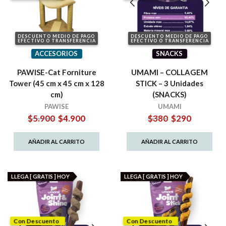
DESCUENTO MEDIO DE PAGO
DESCUENTO MEDIO DE PAGO
EFECTIVO O TRANSFERENCIA
EFECTIVO O TRANSFERENCIA
ACCESORIOS
SNACKS
PAWISE-Cat Forniture
UMAMI – COLLAGEM
Tower (45 cm x 45 cm x 128
STICK – 3 Unidades
cm)
(SNACKS)
PAWISE
UMAMI
El
El
El
El
$
5.900
$
4.900
$
380
$
290
precio
precio
precio
precio
original
actual
original
actual
AÑADIR AL CARRITO
AÑADIR AL CARRITO
era:
es:
era:
es:
$5.900.
$4.900.
$380.
$290.
LLEGA [ GRATIS ] HOY
LLEGA [ GRATIS ] HOY
Con Descuento
Con Descuento