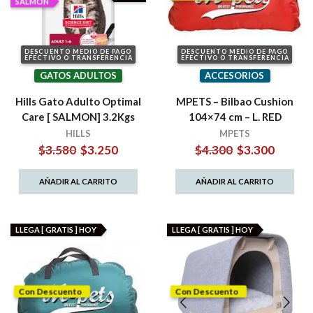
SALMON
DESCUENTO MEDIO DE PAGO
DESCUENTO MEDIO DE PAGO
EFECTIVO O TRANSFERENCIA
EFECTIVO O TRANSFERENCIA
GATOS ADULTOS
ACCESORIOS
Hills Gato Adulto Optimal
MPETS – Bilbao Cushion
Care [ SALMON] 3.2Kgs
104×74 cm – L. RED
HILLS
MPETS
El
El
El
El
$
3.580
$
3.250
$
4.300
$
3.300
precio
precio
precio
precio
original
actual
original
actual
AÑADIR AL CARRITO
AÑADIR AL CARRITO
era:
es:
era:
es:
$3.580.
$3.250.
$4.300.
$3.300.
LLEGA [ GRATIS ] HOY
LLEGA [ GRATIS ] HOY
Con Descuento
Con Descuento