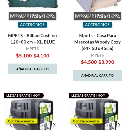
DESCUENTO MEDIO DE PAGO
DESCUENTO MEDIO DE PAGO
EFECTIVO O TRANSFERENCIA
EFECTIVO O TRANSFERENCIA
ACCESORIOS
ACCESORIOS
MPETS – Bilbao Cushion
Mpets – Casa Para
120×80 cm – XL. BLUE
Mascotas Woody Cozy
(64× 50 x 45cm)
MPETS
El
El
$
5.100
$
4.100
MPETS
precio
precio
El
El
$
4.500
$
3.990
original
actual
precio
precio
AÑADIR AL CARRITO
era:
es:
original
actual
AÑADIR AL CARRITO
$5.100.
$4.100.
era:
es:
$4.500.
$3.990.
LLEGA [ GRATIS ] HOY
LLEGA [ GRATIS ] HOY
Con Descuento
Con Descuento