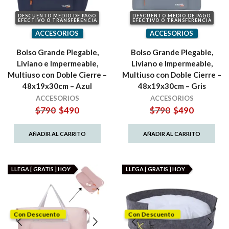
DESCUENTO MEDIO DE PAGO
DESCUENTO MEDIO DE PAGO
EFECTIVO O TRANSFERENCIA
EFECTIVO O TRANSFERENCIA
ACCESORIOS
ACCESORIOS
Bolso Grande Plegable,
Bolso Grande Plegable,
Liviano e Impermeable,
Liviano e Impermeable,
Multiuso con Doble Cierre –
Multiuso con Doble Cierre –
48x19x30cm – Azul
48x19x30cm – Gris
ACCESORIOS
ACCESORIOS
El
El
El
El
$
790
$
490
$
790
$
490
precio
precio
precio
precio
original
actual
original
actual
AÑADIR AL CARRITO
AÑADIR AL CARRITO
era:
es:
era:
es:
$790.
$490.
$790.
$490.
LLEGA [ GRATIS ] HOY
LLEGA [ GRATIS ] HOY
Con Descuento
Con Descuento