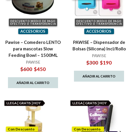
DESCUENTO MEDIO DE PAGO
DESCUENTO MEDIO DE PAGO
EFECTIVO O TRANSFERENCIA
EFECTIVO O TRANSFERENCIA
ACCESORIOS
ACCESORIOS
Pawise – Comedero LENTO
PAWISE – Dispensador de
para mascotas Slow
Bolsas (Silicona) Incl/Rollo
Feeding Bowl – 1500ML
PAWISE
El
El
$
300
$
190
PAWISE
precio
precio
El
El
$
600
$
450
original
actual
precio
precio
AÑADIR AL CARRITO
era:
es:
original
actual
AÑADIR AL CARRITO
$300.
$190.
era:
es:
$600.
$450.
LLEGA [ GRATIS ] HOY
LLEGA [ GRATIS ] HOY
Con Descuento
Con Descuento