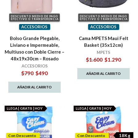
DESCUENTO MEDIO DE PAGO
DESCUENTO MEDIO DE PAGO
EFECTIVO O TRANSFERENCIA
EFECTIVO O TRANSFERENCIA
ACCESORIOS
ACCESORIOS
Bolso Grande Plegable,
Cama MPETS Maui Felt
Liviano e Impermeable,
Basket (35x12cm)
Multiuso con Doble Cierre –
MPETS
48x19x30cm – Rosado
El
El
$
1.600
$
1.290
precio
precio
ACCESORIOS
original
actual
El
El
$
790
$
490
AÑADIR AL CARRITO
era:
es:
precio
precio
$1.600.
$1.290.
original
actual
AÑADIR AL CARRITO
era:
es:
$790.
$490.
LLEGA [ GRATIS ] HOY
LLEGA [ GRATIS ] HOY
18Kg
Con Descuento
Con Descuento