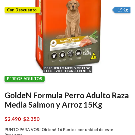
15Kg
Con Descuento
DESCUENTO MEDIO DE PAGO
EFECTIVO O TRANSFERENCIA
PERROS ADULTOS
GoldeN Formula Perro Adulto Raza
Media Salmon y Arroz 15Kg
El
El
$
2.490
$
2.350
precio
precio
PUNTO PARA VOS! Obtené 16 Puntos por unidad de este