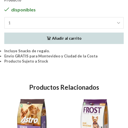
Producto
original
actual
disponibles
era:
es:
GoldeN
$2.490.
$2.350.
Formula
Perro
Añadir al carrito
Adulto
Raza
Media
Incluye Snacks de regalo.
Salmon
Envío GRATIS para Montevideo y Ciudad de la Costa
y
Producto Sujeto a Stock
Arroz
15Kg
cantidad
Productos Relacionados