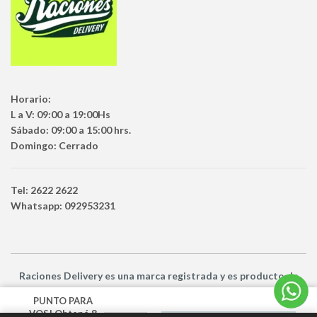
Horario:
L a V: 09:00 a 19:00Hs
Sábado: 09:00 a 15:00 hrs.
Domingo: Cerrado
Tel: 2622 2622
Whatsapp: 092953231
Raciones Delivery
es una marca registrada y es producto
de
Netbuy Uruguay SRL -
© Todos los derechos reservados
PUNTO PARA
VOS! Obtené 8