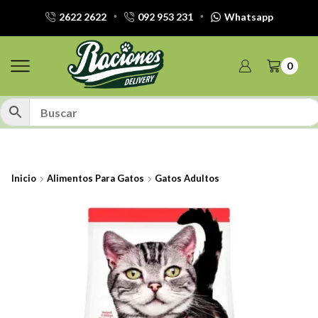
2622 2622
092 953 231
Whatsapp
0
Inicio
Alimentos Para Gatos
Gatos Adultos