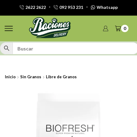
2622 2622
092 953 231
Whatsapp
0
Inicio
Sin Granos
Libre de Granos