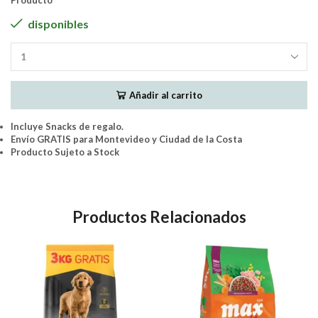
Producto
disponibles
Biofresh
Perro
Adulto
Añadir al carrito
Raza
Pequeña
[Cerdo
Incluye Snacks de regalo.
Y
Envío GRATIS para Montevideo y Ciudad de la Costa
Ananá]
Producto Sujeto a Stock
10Kg
cantidad
Productos Relacionados