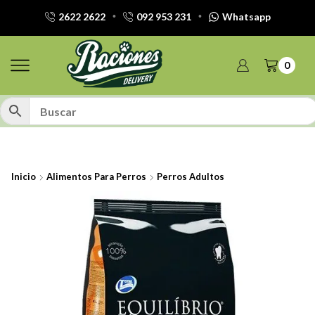
2622 2622
092 953 231
Whatsapp
0
Inicio
Alimentos Para Perros
Perros Adultos