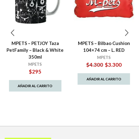
MPETS – PETJOY Taza
MPETS – Bilbao Cushion
PetFamily – Black & White
104×74 cm – L. RED
350ml
MPETS
El
El
$
4.300
$
3.300
MPETS
precio
precio
$
295
original
actual
AÑADIR AL CARRITO
era:
es:
AÑADIR AL CARRITO
$4.300.
$3.300.