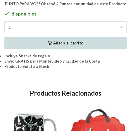
PUNTO PARA VOS! Obtené 4 Puntos por unidad de este Producto
disponibles
FOFOS
-
Tapetes
Añadir al carrito
de
Entrenamiento
-
Incluye Snacks de regalo.
Pañales
Envío GRATIS para Montevideo y Ciudad de la Costa
15
Producto Sujeto a Stock
Unidades
90
x
60
Productos Relacionados
cms
cantidad