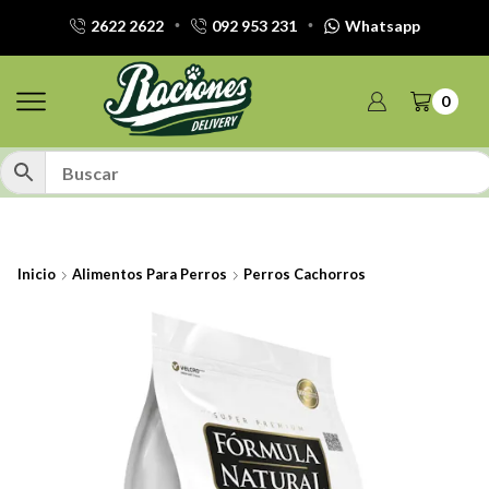
2622 2622
092 953 231
Whatsapp
0
Inicio
Alimentos Para Perros
Perros Cachorros