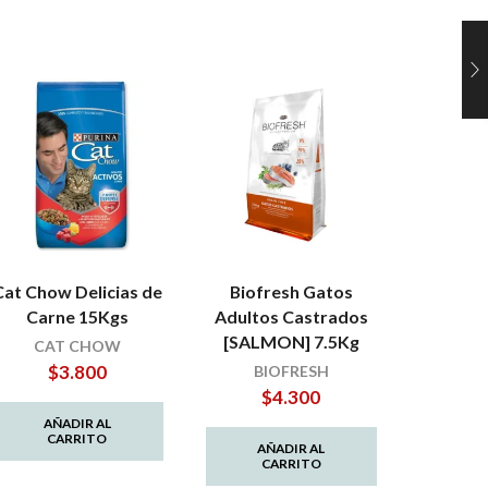
Cat Chow Delicias de
Biofresh Gatos
Orig
Carne 15Kgs
Adultos Castrados
Castr
[SALMON] 7.5Kg
CAT CHOW
$
3.800
BIOFRESH
O
$
4.300
$
AÑADIR AL
CARRITO
AÑADIR AL
AÑ
CARRITO
C