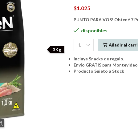
$
1.025
PUNTO PARA VOS! Obtené 7 Pun
disponibles
Añadir al carr
GoldeN
3Kg
Formula
Incluye Snacks de regalo.
Gato
Envío GRATIS para Montevideo 
Cachorro
Producto Sujeto a Stock
Pollo
3Kg
cantidad
GO
IA