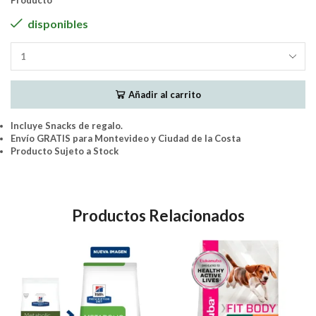
Producto
disponibles
GoldeN
Formula
Perro
Añadir al carrito
Cachorro
Raza
Pequeña
Incluye Snacks de regalo.
Pollo
Envío GRATIS para Montevideo y Ciudad de la Costa
y
Producto Sujeto a Stock
Arroz
10Kg
cantidad
Productos Relacionados