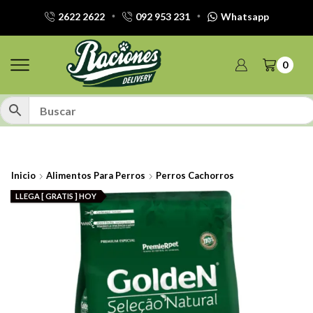
2622 2622
092 953 231
Whatsapp
0
Inicio
Alimentos Para Perros
Perros Cachorros
LLEGA [ GRATIS ] HOY