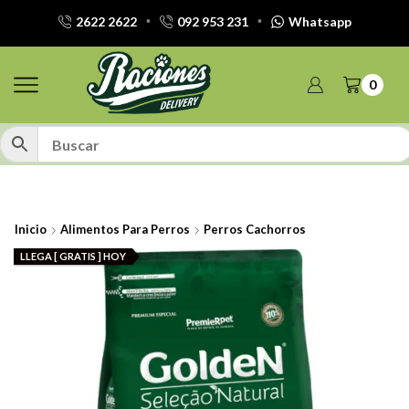
2622 2622
092 953 231
Whatsapp
0
Inicio
Alimentos Para Perros
Perros Cachorros
LLEGA [ GRATIS ] HOY