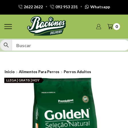
2622 2622
092 953 231
Whatsapp
0
Inicio
Alimentos Para Perros
Perros Adultos
LLEGA [ GRATIS ] HOY