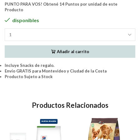
PUNTO PARA VOS! Obtené 14 Puntos por unidad de este
Producto
disponibles
GoldeN
Seleccion
Natural
Añadir al carrito
Perros
Adulto
Raza
Incluye Snacks de regalo.
Media
Envío GRATIS para Montevideo y Ciudad de la Costa
(Pollo
Producto Sujeto a Stock
-
Calabaza
-
Romero)
Productos Relacionados
12Kg
cantidad