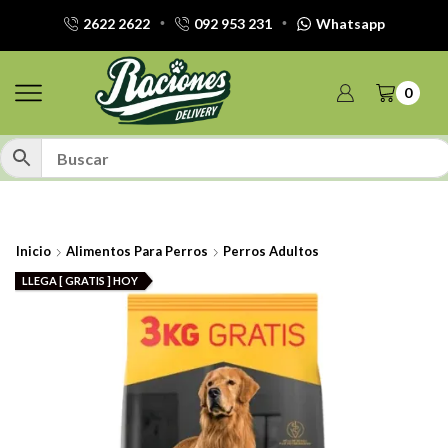
2622 2622
092 953 231
Whatsapp
0
Inicio
Alimentos Para Perros
Perros Adultos
LLEGA [ GRATIS ] HOY