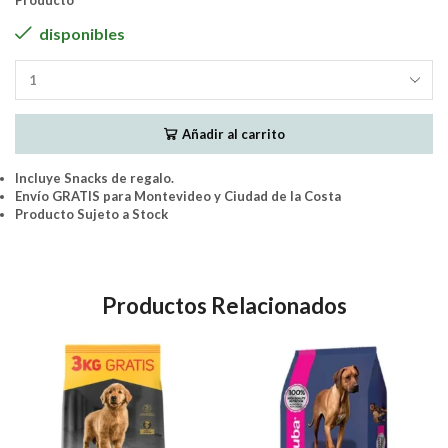
Producto
disponibles
Taste
Of
The
Añadir al carrito
Wild
-
Grain
Incluye Snacks de regalo.
Free
Envío GRATIS para Montevideo y Ciudad de la Costa
Pacific
Producto Sujeto a Stock
Stream
Perro
Adulto
12.2Kg
Productos Relacionados
cantidad