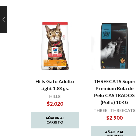
Hills Gato Adulto
THREECATS Super
Light 1.8Kgs.
Premium Bola de
Pelo CASTRADOS
HILLS
(Pollo) 10KG
$
2.020
THREE
,
THREECATS
$
2.900
AÑADIR AL
CARRITO
AÑADIR AL