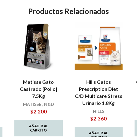
Productos Relacionados
Matisse Gato
Hills Gatos
Castrado [Pollo]
Prescription Diet
7.5Kg
C/D Multicare Stress
Urinario 1.8Kg
MATISSE
,
N&D
$
2.200
HILLS
$
2.360
AÑADIR AL
CARRITO
AÑADIR AL