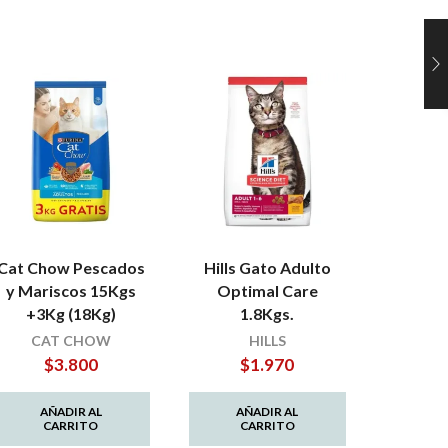
Cat Chow Pescados
Hills Gato Adulto
Pro 
y Mariscos 15Kgs
Optimal Care
Urin
+3Kg (18Kg)
1.8Kgs.
PR
$
CAT CHOW
HILLS
$
3.800
$
1.970
AÑ
C
AÑADIR AL
AÑADIR AL
CARRITO
CARRITO