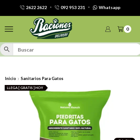
2622 2622
092 953 231
Whatsapp
0
Inicio
Sanitarios Para Gatos
LLEGA [ GRATIS ] HOY