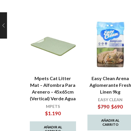
Mpets Cat Litter
Easy Clean Arena
Mat – Alfombra Para
Aglomerante Fres
Arenero – 45x65cm
Linen 9kg
(Vertical) Verde Agua
EASY CLEAN
El
El
$
790
$
690
MPETS
precio
prec
$
1.190
original
actu
AÑADIR AL
era:
es:
CARRITO
AÑADIR AL
$790.
$690