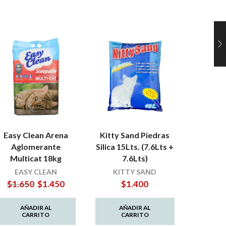
Easy Clean Arena
Kitty Sand Piedras
Mpets
Aglomerante
Silica 15Lts. (7.6Lts +
Mat – A
Multicat 18kg
7.6Lts)
Arener
(Horiz
EASY CLEAN
KITTY SAND
El
El
$
1.650
$
1.450
$
1.400
precio
precio
original
actual
$
AÑADIR AL
AÑADIR AL
era:
es:
CARRITO
CARRITO
$1.650.
$1.450.