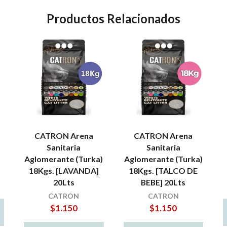
Productos Relacionados
CATRON Arena
CATRON Arena
h
Sanitaria
Sanitaria
Aglomerante (Turka)
Aglomerante (Turka)
18Kgs. [LAVANDA]
18Kgs. [TALCO DE
20Lts
BEBE] 20Lts
io
CATRON
CATRON
al
$
1.150
$
1.150
.