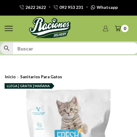
2622 2622
092 953 231
Whatsapp
0
Inicio
Sanitarios Para Gatos
LLEGA [ GRATIS ] MAÑANA