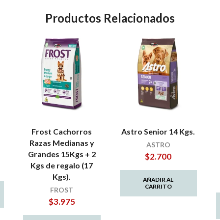
Productos Relacionados
Frost Cachorros
Astro Senior 14 Kgs.
Razas Medianas y
ASTRO
Grandes 15Kgs + 2
$
2.700
Kgs de regalo (17
Kgs).
AÑADIR AL
CARRITO
FROST
$
3.975