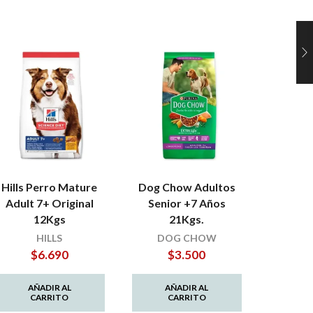
Hills Perro Mature
Dog Chow Adultos
Hills P
Adult 7+ Original
Senior +7 Años
Large B
12Kgs
21Kgs.
$
HILLS
DOG CHOW
$
6.690
$
3.500
AÑ
C
AÑADIR AL
AÑADIR AL
CARRITO
CARRITO