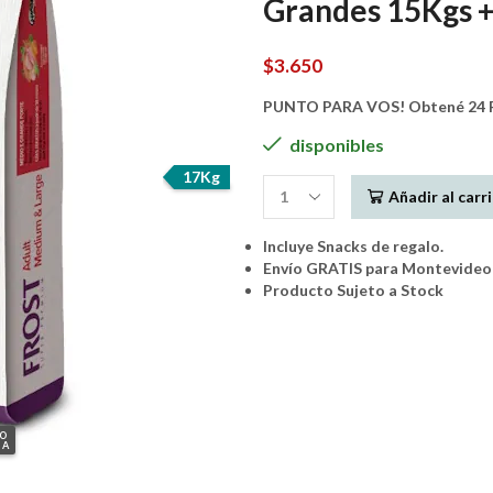
Grandes 15Kgs +
$
3.650
PUNTO PARA VOS! Obtené 24 P
disponibles
17Kg
Añadir al carr
Frost
Perro
Incluye Snacks de regalo.
Adulto
Envío GRATIS para Montevideo 
Razas
Producto Sujeto a Stock
Medianas
y
Grandes
15Kgs
+
2Kg
(17Kg)
GO
cantidad
IA