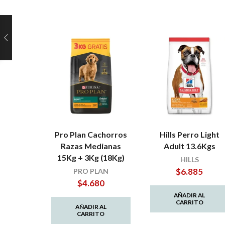
Pro Plan Cachorros
Hills Perro Light
Razas Medianas
Adult 13.6Kgs
15Kg + 3Kg (18Kg)
HILLS
$
6.885
PRO PLAN
$
4.680
AÑADIR AL
CARRITO
AÑADIR AL
CARRITO