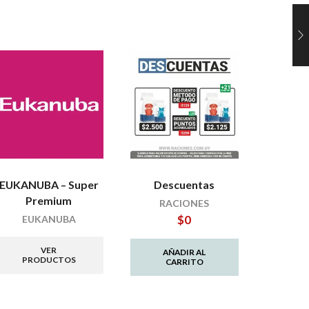
EUKANUBA – Super
Descuentas
Nuevo 
Premium
PETJO
RACIONES
$
0
EUKANUBA
VER
AÑADIR AL
PRODUCTOS
PR
CARRITO