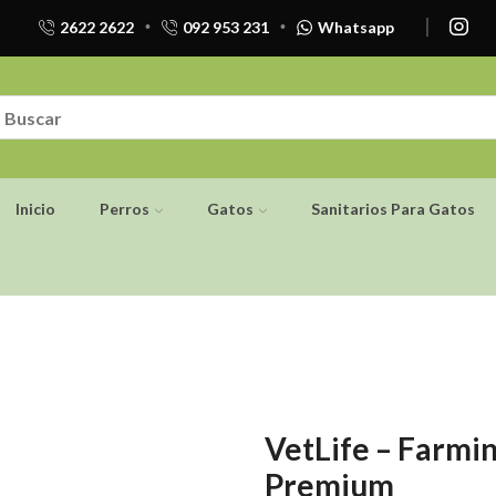
2622 2622
092 953 231
Whatsapp
Inicio
Perros
Gatos
Sanitarios Para Gatos
VetLife – Farmin
Premium