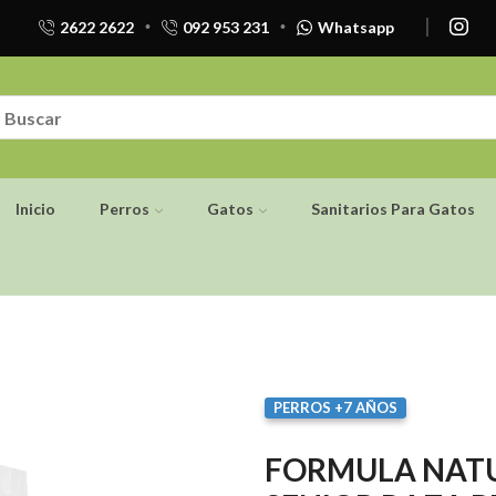
2622 2622
092 953 231
Whatsapp
Inicio
Perros
Gatos
Sanitarios Para Gatos
PERROS +7 AÑOS
FORMULA NATU