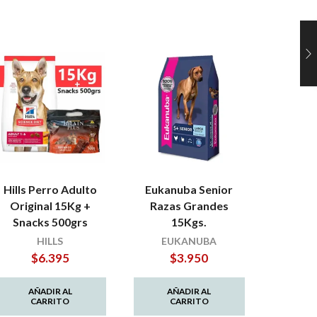
Hills Perro Adulto
Eukanuba Senior
Eukan
Original 15Kg +
Razas Grandes
Razas
Snacks 500grs
15Kgs.
HILLS
EUKANUBA
EU
$
6.395
$
3.950
$
AÑADIR AL
AÑADIR AL
AÑ
CARRITO
CARRITO
C