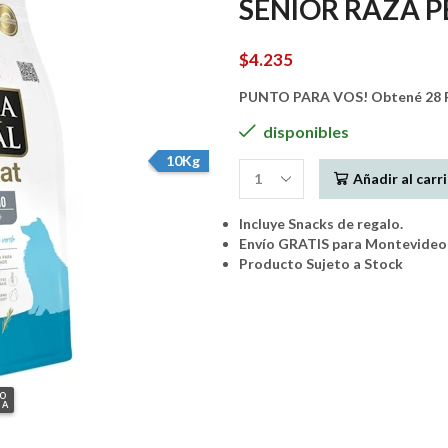
SENIOR RAZA P
$
4.235
PUNTO PARA VOS! Obtené 28 P
disponibles
10Kg
Añadir al carr
FORMULA
NATURAL
Incluye Snacks de regalo.
FRESH
Envío GRATIS para Montevideo 
MEAT
Producto Sujeto a Stock
-
SENIOR
RAZA
PEQUEÑA
10Kgs.
cantidad
GO
IA