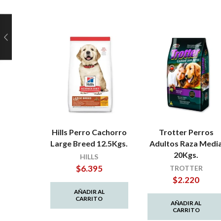
Hills Perro Cachorro
Trotter Perros
Large Breed 12.5Kgs.
Adultos Raza Medi
20Kgs.
HILLS
$
6.395
TROTTER
$
2.220
AÑADIR AL
CARRITO
AÑADIR AL
CARRITO