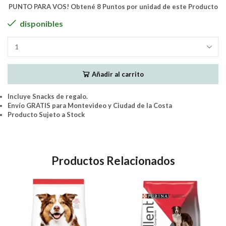
PUNTO PARA VOS! Obtené 8 Puntos por unidad de este Producto
disponibles
FORMULA
NATURAL
FRESH
Añadir al carrito
MEAT
-
SENIOR
Incluye Snacks de regalo.
RAZA
Envío GRATIS para Montevideo y Ciudad de la Costa
PEQUEÑA
Producto Sujeto a Stock
2.5Kgs.
(5
x
500grs)
Productos Relacionados
cantidad